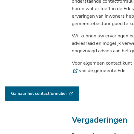
onderstaande contactformulie
horen wat er leeft in de Ed
ervaringen van inwoners he
gemeentebestuur goed te ku
Wij kunnen uw ervaringen be
adviesraad en mogelijk verw
ongevraagd advies aan het 
Voor algemeen contact kunt 
van de gemeente Ede .
Ga naar het contactformulier
(Verwijst
naar
een
externe
Vergaderingen
website)