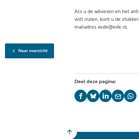
Als u de adviezen en het ant
wilt inzien, kunt u de stukke
mailadres asde@ede.nl.
Naar overzicht
Deel deze pagina:
(Verwijst
(Verwijst
(Verwijst
(Verwijst
(Ver
naar
naar
naar
naar
naa
een
een
een
een
een
externe
externe
externe
e-
ext
website)
website)
website)
mailadres
web
Scroll