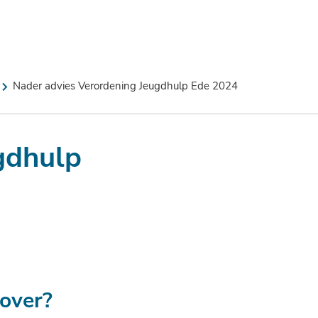
Wie
Advies
zijn
Nieuws
Jaarverslagen
Contact
wij
Nader advies Verordening Jeugdhulp Ede 2024
gdhulp
over?