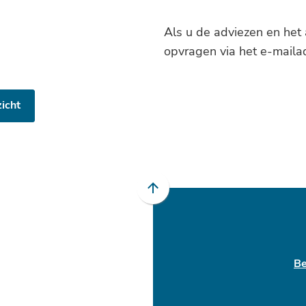
Als u de adviezen en het 
opvragen via het e-maila
icht
Scroll
naar
boven
naar
het
Be
begin
van