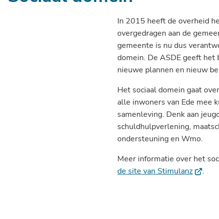
In 2015 heeft de overheid h
overgedragen aan de gemeen
gemeente is nu dus verantwoo
domein. De ASDE geeft het b
nieuwe plannen en nieuw bel
Het sociaal domein gaat over
alle inwoners van Ede mee k
samenleving. Denk aan jeug
schuldhulpverlening, maatsc
ondersteuning en Wmo.
Meer informatie over het soc
(Verwij
de site van Stimulanz
.
naar
een
extern